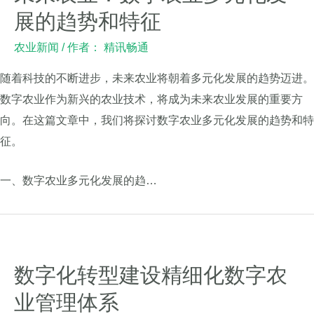
展的趋势和特征
农业新闻
/ 作者：
精讯畅通
随着科技的不断进步，未来农业将朝着多元化发展的趋势迈进。
数字农业作为新兴的农业技术，将成为未来农业发展的重要方
向。在这篇文章中，我们将探讨数字农业多元化发展的趋势和特
征。
一、数字农业多元化发展的趋…
数字化转型建设精细化数字农
业管理体系