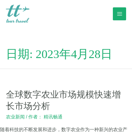
跳
至
MAI
内
容
ME
日期:
2023年4月28日
全球数字农业市场规模快速增
长市场分析
农业新闻
/ 作者：
精讯畅通
随着科技的不断发展和进步，数字农业作为一种新兴的农业产