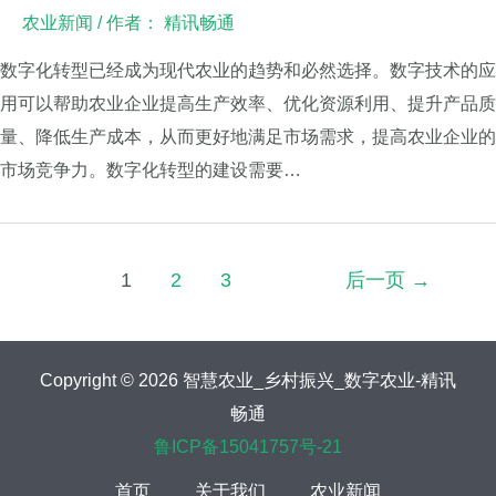
农业新闻
/ 作者：
精讯畅通
数字化转型已经成为现代农业的趋势和必然选择。数字技术的应
用可以帮助农业企业提高生产效率、优化资源利用、提升产品质
量、降低生产成本，从而更好地满足市场需求，提高农业企业的
市场竞争力。数字化转型的建设需要…
文
1
2
3
后一页
→
章
分
页
Copyright © 2026 智慧农业_乡村振兴_数字农业-精讯
畅通
鲁ICP备15041757号-21
首页
关于我们
农业新闻