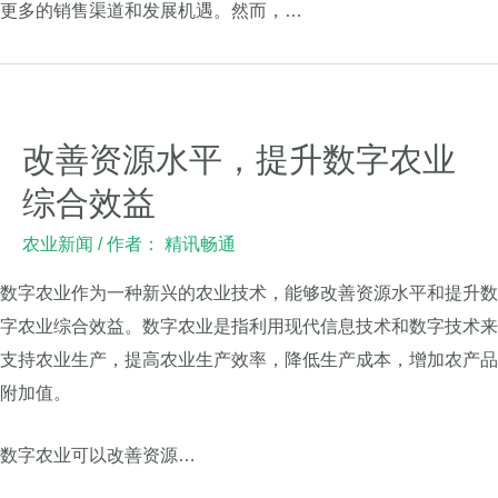
更多的销售渠道和发展机遇。然而，…
改善资源水平，提升数字农业
综合效益
农业新闻
/ 作者：
精讯畅通
数字农业作为一种新兴的农业技术，能够改善资源水平和提升数
字农业综合效益。数字农业是指利用现代信息技术和数字技术来
支持农业生产，提高农业生产效率，降低生产成本，增加农产品
附加值。
数字农业可以改善资源…