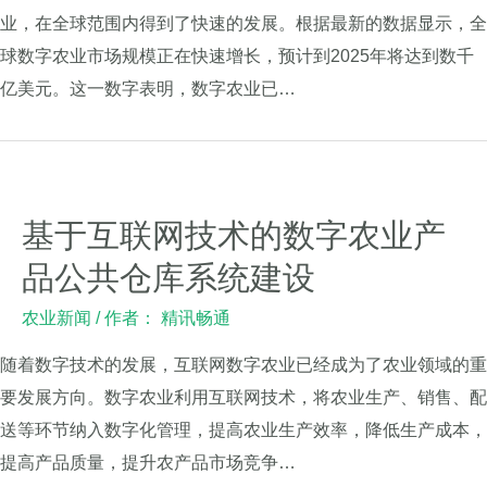
业，在全球范围内得到了快速的发展。根据最新的数据显示，全
球数字农业市场规模正在快速增长，预计到2025年将达到数千
亿美元。这一数字表明，数字农业已…
基于互联网技术的数字农业产
品公共仓库系统建设
农业新闻
/ 作者：
精讯畅通
随着数字技术的发展，互联网数字农业已经成为了农业领域的重
要发展方向。数字农业利用互联网技术，将农业生产、销售、配
送等环节纳入数字化管理，提高农业生产效率，降低生产成本，
提高产品质量，提升农产品市场竞争…