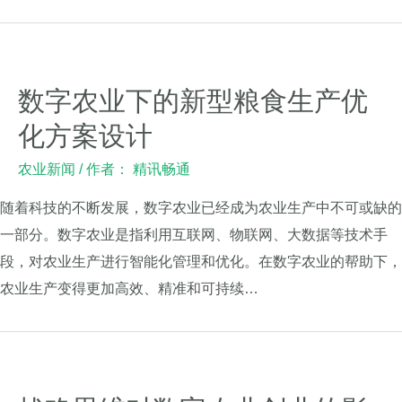
数字农业下的新型粮食生产优
化方案设计
农业新闻
/ 作者：
精讯畅通
随着科技的不断发展，数字农业已经成为农业生产中不可或缺的
一部分。数字农业是指利用互联网、物联网、大数据等技术手
段，对农业生产进行智能化管理和优化。在数字农业的帮助下，
农业生产变得更加高效、精准和可持续…