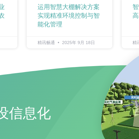
业
运用智慧大棚解决方案
智
农
实现精准环境控制与智
高
能化管理
精讯畅通
2025年 9月 18日
精
设信息化