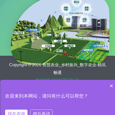
Copyright © 2026 智慧农业_乡村振兴_数字农业-精讯
畅通
鲁ICP备15041757号-21
×
首页
关于我们
农业新闻
欢迎来到本网站，请问有什么可以帮您？
数字乡村解决方案
智慧农业设备
智慧农业案例
联系我们
现在咨询
稍后再说