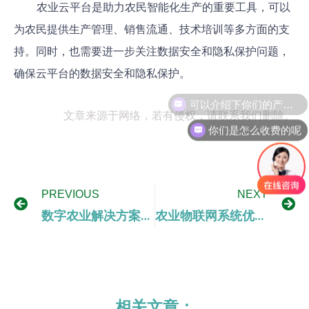
农业云平台是助力农民智能化生产的重要工具，可以
为农民提供生产管理、销售流通、技术培训等多方面的支
持。同时，也需要进一步关注数据安全和隐私保护问题，
确保云平台的数据安全和隐私保护。
可以介绍下你们的产品么
文章来源于网络，若有侵权，请联系我们删除。
你们是怎么收费的呢
PREVIOUS
NEXT
数字农业解决方案助力粮食安全保障
农业物联网系统优化农业生产管理
相关文章：